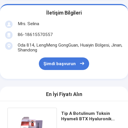
İletişim Bilgileri
Mrs. Selina
86-18615570557
Oda 814, LengMeng GongGuan, Huaiyin Bölgesi, Jinan,
Shandong
Şimdi başvurun
En İyi Fiyatı Alın
Tip A Botulinum Toksin
Hyameli BTX Hyaluronik
Asit Dermal Dolgu