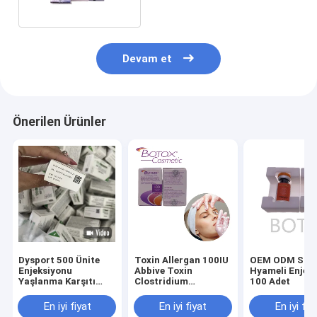
Devam et
Önerilen Ürünler
Dysport 500 Ünite
Toxin Allergan 100IU
OEM ODM Sisli
Enjeksiyonu
Abbive Toxin
Hyameli Enjeksiyon
Yaşlanma Karşıtı
Clostridium
100 Adet
Kırışıklık Karşıtı
Botulinum Toxin Yüz
Kırışıklıkları Gideren
Çizgilerini Gidermek
En iyi fiyat
En iyi fiyat
En iyi fiy
Cilt Bakımı
İçin