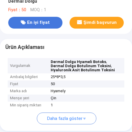
Dermal Dolgu
Fiyat：50
MOQ：1
En iyi fiyat
Şimdi başvurun
Ürün Açıklaması
,
Dermal Dolgu Hyameli Botoks
Vurgulamak
,
Dermal Dolgu Botulinum Toksini
Hyaluronik Asit Botulinum Toksini
Ambalaj bilgileri
25*8*3,5
Fiyat
50
Marka adı
Hyamely
Menşe yeri
Çin
Min sipariş miktarı
1
Daha fazla göster