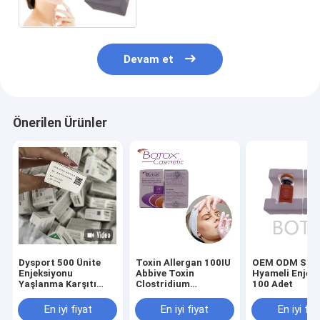
Devam et
Önerilen Ürünler
Dysport 500 Ünite
Toxin Allergan 100IU
OEM ODM Sisli
Enjeksiyonu
Abbive Toxin
Hyameli Enjeksiyon
Yaşlanma Karşıtı
Clostridium
100 Adet
Kırışıklık Karşıtı
Botulinum Toxin Yüz
Kırışıklıkları Gideren
Çizgilerini Gidermek
En iyi fiyat
En iyi fiyat
En iyi fiy
Cilt Bakımı
İçin