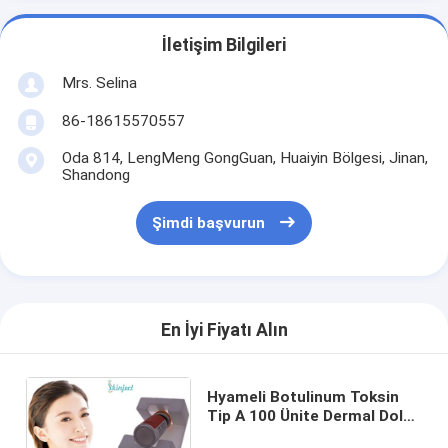
İletişim Bilgileri
Mrs. Selina
86-18615570557
Oda 814, LengMeng GongGuan, Huaiyin Bölgesi, Jinan,
Shandong
Şimdi başvurun
En İyi Fiyatı Alın
Hyameli Botulinum Toksin
Tip A 100 Ünite Dermal Dolgu
Hyaluronik Asit