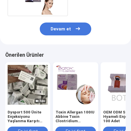
100 Adet
Devam et
Önerilen Ürünler
Dysport 500 Ünite
Toxin Allergan 100IU
OEM ODM Sisli
Enjeksiyonu
Abbive Toxin
Hyameli Enjeksiyon
Yaşlanma Karşıtı
Clostridium
100 Adet
Kırışıklık Karşıtı
Botulinum Toxin Yüz
Kırışıklıkları Gideren
Çizgilerini Gidermek