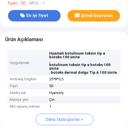
Fiyat：50
MOQ：1
En iyi fiyat
Şimdi başvurun
Ürün Açıklaması
Hyameli botulinum toksin tip a
botoks 100 ünite
,
Vurgulamak
botulinum toksin tip a botoks 100
ünite
,
botoks dermal dolgu Tip A 100 ünite
Ambalaj bilgileri
25*8*3,5
Fiyat
50
Marka adı
Hyamely
Menşe yeri
Çin
Min sipariş miktarı
1
Daha fazla göster