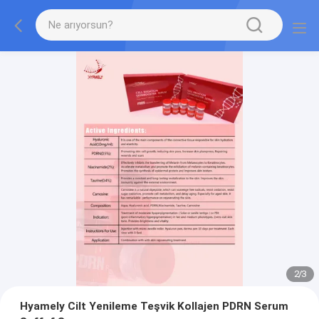
2
/
3
Hyamely Cilt Yenileme Teşvik Kollajen PDRN Serum