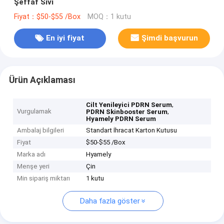
Şeffaf Sıvı
Fiyat：$50-$55 /Box
MOQ：1 kutu
En iyi fiyat
Şimdi başvurun
Ürün Açıklaması
,
Cilt Yenileyici PDRN Serum
Vurgulamak
,
PDRN Skinbooster Serum
Hyamely PDRN Serum
Ambalaj bilgileri
Standart İhracat Karton Kutusu
Fiyat
$50-$55 /Box
Marka adı
Hyamely
Menşe yeri
Çin
Min sipariş miktarı
1 kutu
Daha fazla göster