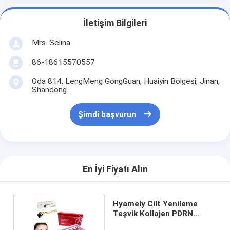
İletişim Bilgileri
Mrs. Selina
86-18615570557
Oda 814, LengMeng GongGuan, Huaiyin Bölgesi, Jinan,
Shandong
Şimdi başvurun
En İyi Fiyatı Alın
Hyamely Cilt Yenileme
Teşvik Kollajen PDRN
Serum Şeffaf Sıvı