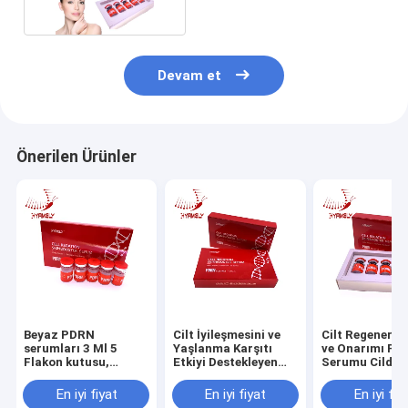
Devam et
Önerilen Ürünler
Beyaz PDRN
Cilt İyileşmesini ve
Cilt Regenera
serumları 3 Ml 5
Yaşlanma Karşıtı
ve Onarımı PD
Flakon kutusu,
Etkiyi Destekleyen
Serumu Cildin
kolajen sentezini ve
Polideoksiribonükleotit
Sağlığını ve
cilt iyileşmesini
PDRN Serumu
Canlılığını Artı
En iyi fiyat
En iyi fiyat
En iyi fiy
destekleyen