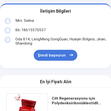
İletişim Bilgileri
Mrs. Selina
86-18615570557
Oda 814, LengMeng GongGuan, Huaiyin Bölgesi, Jinan,
Shandong
Şimdi başvurun
En İyi Fiyatı Alın
Cilt Regenerasyonu için
Polydeoksiribonükleotidli
PDRN Serumu 15 ml