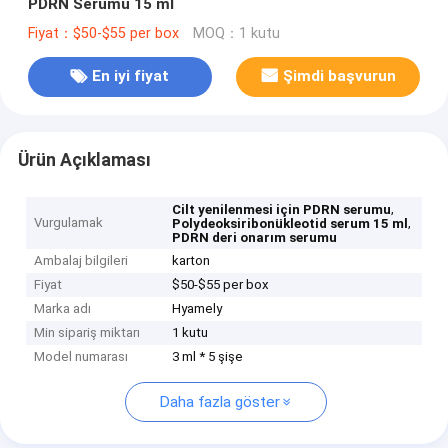
PDRN Serumu 15 ml
Fiyat：$50-$55 per box
MOQ：1 kutu
En iyi fiyat
Şimdi başvurun
Ürün Açıklaması
,
Cilt yenilenmesi için PDRN serumu
Vurgulamak
,
Polydeoksiribonükleotid serum 15 ml
PDRN deri onarım serumu
Ambalaj bilgileri
karton
Fiyat
$50-$55 per box
Marka adı
Hyamely
Min sipariş miktarı
1 kutu
Model numarası
3 ml * 5 şişe
Daha fazla göster