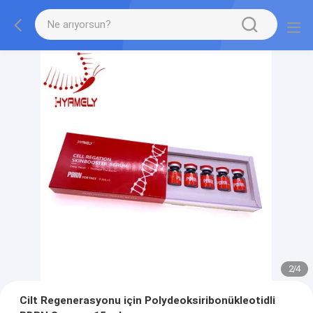
2
/
4
Cilt Regenerasyonu için Polydeoksiribonükleotidli