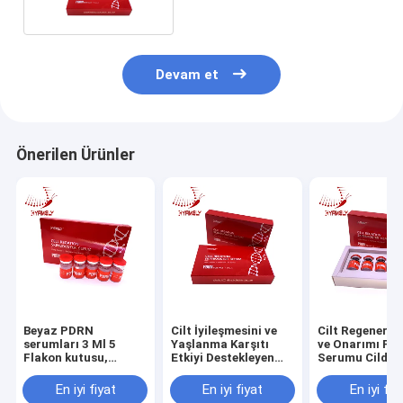
Devam et
Önerilen Ürünler
Beyaz PDRN
Cilt İyileşmesini ve
Cilt Regenera
serumları 3 Ml 5
Yaşlanma Karşıtı
ve Onarımı PD
Flakon kutusu,
Etkiyi Destekleyen
Serumu Cildin
kolajen sentezini ve
Polideoksiribonükleotit
Sağlığını ve
cilt iyileşmesini
PDRN Serumu
Canlılığını Artı
En iyi fiyat
En iyi fiyat
En iyi fiy
destekleyen