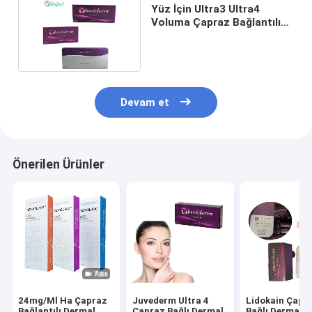
Yüz İçin Ultra3 Ultra4
Voluma Çapraz Bağlantılı
Dermal Dolgu Fit
Devam et
Önerilen Ürünler
24mg/Ml Ha Çapraz
Juvederm Ultra 4
Lidokain Çapr
Bağlantılı Dermal
Çapraz Bağlı Dermal
Bağlı Dermal D