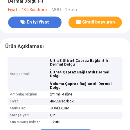
Dermal Dolgu Fit
Fiyat：48-53usd/box
MOQ：1 kutu
En iyi fiyat
Şimdi başvurun
Ürün Açıklaması
Ultra3 Ultra4 Çapraz Bağlantılı
Dermal Dolgu
,
Ultra4 Çapraz Bağlantılı Dermal
Vurgulamak
Dolgu
,
Voluma Çapraz Bağlantılı Dermal
Dolgu
Ambalaj bilgileri
2*1ml+4 iğne
Fiyat
48-53usd/box
Marka adı
JUVÉDERM
Menşe yeri
Çin
Min sipariş miktarı
1 kutu