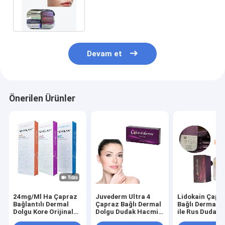
Enjeksiyonu İçin Çapraz
Bağlantılı Dermal Dolgu
Devam et
Önerilen Ürünler
24mg/Ml Ha Çapraz
Juvederm Ultra 4
Lidokain Çapr
Bağlantılı Dermal
Çapraz Bağlı Dermal
Bağlı Dermal D
Dolgu Kore Orijinal
Dolgu Dudak Hacmi
ile Rus Dudakla
Revolax
24 Mg/Ml Uzun
Juvederm Ultr