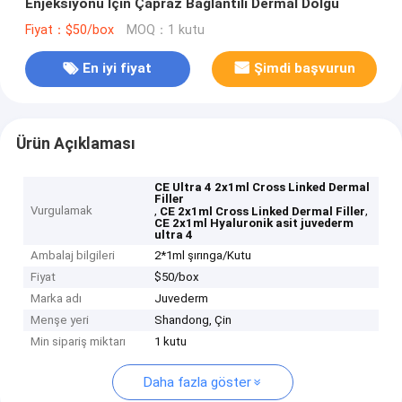
Enjeksiyonu İçin Çapraz Bağlantılı Dermal Dolgu
Fiyat：$50/box
MOQ：1 kutu
En iyi fiyat
Şimdi başvurun
Ürün Açıklaması
CE Ultra 4 2x1ml Cross Linked Dermal
Filler
Vurgulamak
,
,
CE 2x1ml Cross Linked Dermal Filler
CE 2x1ml Hyaluronik asit juvederm
ultra 4
Ambalaj bilgileri
2*1ml şırınga/Kutu
Fiyat
$50/box
Marka adı
Juvederm
Menşe yeri
Shandong, Çin
Min sipariş miktarı
1 kutu
Daha fazla göster