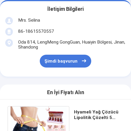
İletişim Bilgileri
Mrs. Selina
86-18615570557
Oda 814, LengMeng GongGuan, Huaiyin Bölgesi, Jinan,
Shandong
Şimdi başvurun
En İyi Fiyatı Alın
Hyameli Yağ Çözücü
Lipolitik Çözelti 5
şişe/kutu 10ml/flakon