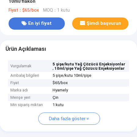
10ml/flakon
Fiyat：$65/box
MOQ：1 kutu
En iyi fiyat
Şimdi başvurun
Ürün Açıklaması
5 şişe/kutu Yağ Çözücü Enjeksiyonlar
Vurgulamak
,
10ml/şişe Yağ Çözücü Enjeksiyonlar
Ambalaj bilgileri
5 şişe/kutu 10ml/şişe
Fiyat
$65/box
Marka adı
Hyamely
Menşe yeri
Çin
Min sipariş miktarı
1 kutu
Daha fazla göster