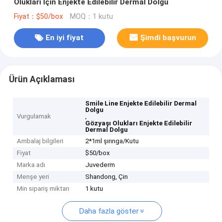
Olukları İçin Enjekte Edilebilir Dermal Dolgu
Fiyat：$50/box
MOQ：1 kutu
En iyi fiyat
Şimdi başvurun
Ürün Açıklaması
Smile Line Enjekte Edilebilir Dermal
Dolgu
Vurgulamak
,
Gözyaşı Olukları Enjekte Edilebilir
Dermal Dolgu
Ambalaj bilgileri
2*1ml şırınga/Kutu
Fiyat
$50/box
Marka adı
Juvederm
Menşe yeri
Shandong, Çin
Min sipariş miktarı
1 kutu
Daha fazla göster