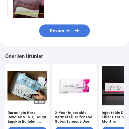
Enjekte Edilebilir Dermal Dolgu
Devam et
Önerilen Ürünler
Burun İçin Kore
2-Year Injectable
Injectable Der
Revolax Sub-Q Dolgu
Dermal Filler for Eye
Filler Lasting 
Enjekte Edilebilir
Subcutaneous Use
Months
Dermal Dolgu