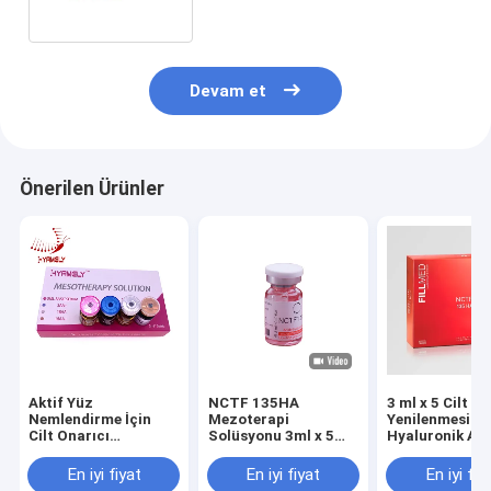
Devam et
Önerilen Ürünler
Aktif Yüz
NCTF 135HA
3 ml x 5 Cilt
Nemlendirme İçin
Mezoterapi
Yenilenmesi iç
Cilt Onarıcı
Solüsyonu 3ml x 5
Hyaluronik Asit
Mezoterapi Çözümü
Yaşlanma Karşıtı
Mezoterapi
Yenileyici
Solüsyonu
En iyi fiyat
En iyi fiyat
En iyi fiy