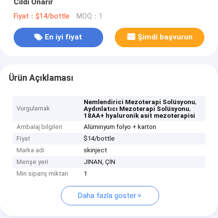
Cildi Onarır
Fiyat：$14/bottle
MOQ：1
En iyi fiyat
Şimdi başvurun
Ürün Açıklaması
,
Nemlendirici Mezoterapi Solüsyonu
Vurgulamak
,
Aydınlatıcı Mezoterapi Solüsyonu
18AA+ hyaluronik asit mezoterapisi
Ambalaj bilgileri
Alüminyum folyo + karton
Fiyat
$14/bottle
Marka adı
skinject
Menşe yeri
JINAN, ÇİN
Min sipariş miktarı
1
Daha fazla göster