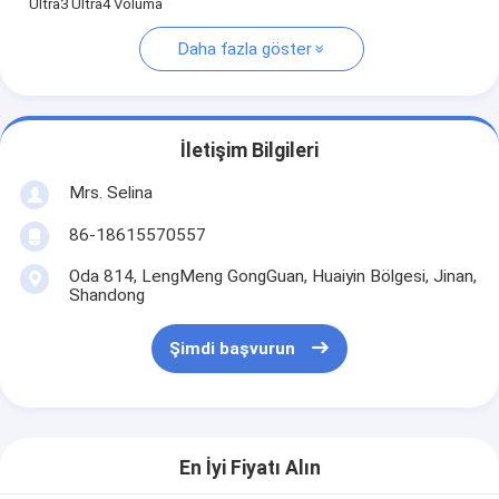
Ultra3 Ultra4 Voluma
Daha fazla göster
İletişim Bilgileri
Mrs. Selina
86-18615570557
Oda 814, LengMeng GongGuan, Huaiyin Bölgesi, Jinan,
Shandong
Şimdi başvurun
En İyi Fiyatı Alın