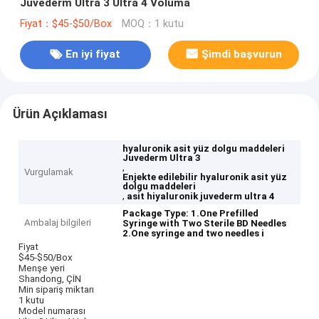
Juvederm Ultra 3 Ultra 4 Voluma
Fiyat：$45-$50/Box
MOQ：1 kutu
En iyi fiyat
Şimdi başvurun
Ürün Açıklaması
hyaluronik asit yüz dolgu maddeleri
Juvederm Ultra 3
,
Vurgulamak
Enjekte edilebilir hyaluronik asit yüz
dolgu maddeleri
,
asit hiyaluronik juvederm ultra 4
Package Type: 1.One Prefilled
Ambalaj bilgileri
Syringe with Two Sterile BD Needles
2.One syringe and two needles i
Fiyat
$45-$50/Box
Menşe yeri
Shandong, ÇİN
Min sipariş miktarı
1 kutu
Model numarası